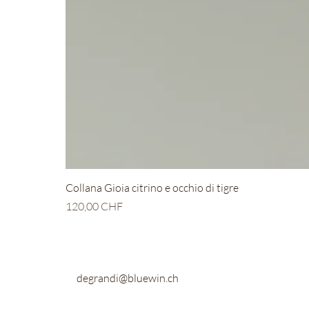
Collana Gioia citrino e occhio di tigre
Preis
120,00 CHF
degrandi@bluewin.ch