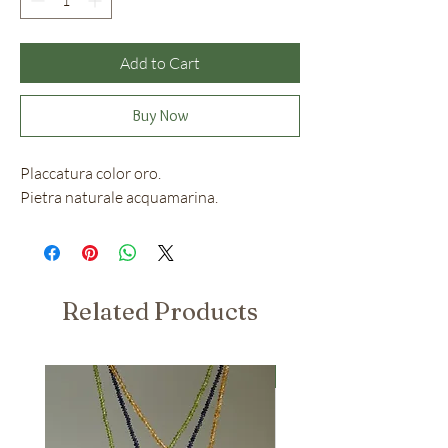
Add to Cart
Buy Now
Placcatura color oro.
Pietra naturale acquamarina.
Related Products
Nuovo Arrivo