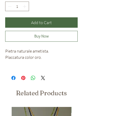
Add to Cart
Buy Now
Pietra naturale ametista.
Placcatura color oro.
Related Products
Nuovo Arrivo