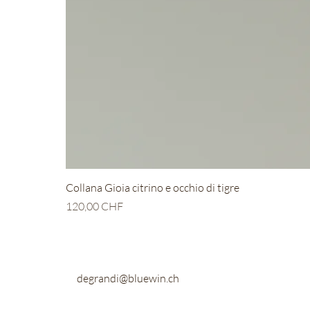
Collana Gioia citrino e occhio di tigre
Prix
120,00 CHF
degrandi@bluewin.ch