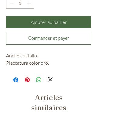
Ajouter au panier
Commander et payer
Anello cristallo.
Placcatura color oro.
Articles
similaires
Nuovo Arrivo