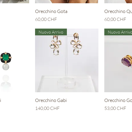
apida
Vista rapida
Vis
Orecchino Gota
Orecchino Qu
Prezzo
Prezzo
60,00 CHF
60,00 CHF
Nuovo Arrivo
Nuovo Arriv
apida
Vista rapida
Vis
i
Orecchino Gabi
Orecchino Go
Prezzo
Prezzo
140,00 CHF
53,00 CHF