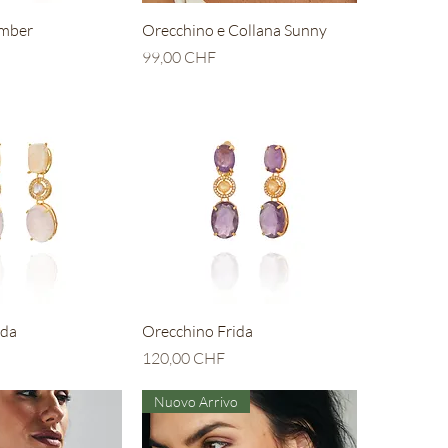
ta rapida
Vista rapida
omber
Orecchino e Collana Sunny
Prezzo
99,00 CHF
ta rapida
Vista rapida
ida
Orecchino Frida
Prezzo
120,00 CHF
Nuovo Arrivo