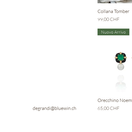
Vista r
Collana Tomber
Prezzo
99,00 CHF
Nuovo Arrivo
Vista r
Orecchino Noem
Prezzo
degrandi@bluewin.ch
65,00 CHF