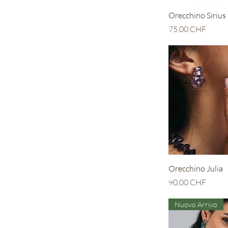
Vista r
Orecchino Sirius
Prezzo
75,00 CHF
Vista r
Orecchino Julia
Prezzo
90,00 CHF
Nuovo Arrivo