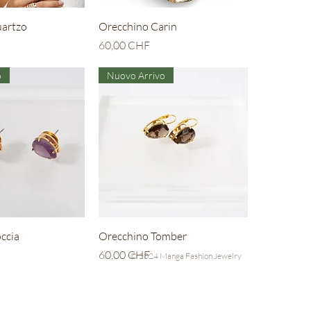
ta rapida
Vista rapida
artzo
Orecchino Carin
Prezzo
60,00 CHF
o
Nuovo Arrivo
ta rapida
Vista rapida
ccia
Orecchino Tomber
Prezzo
60,00 CHF
© 2024 Manga Fashion Jewelry