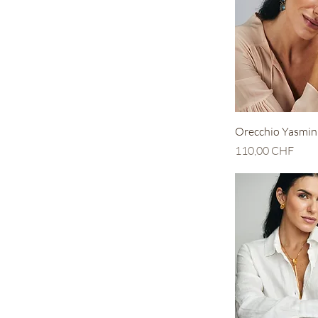
Vista r
Orecchio Yasmin
Prezzo
110,00 CHF