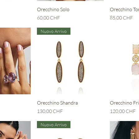
apida
Vista rapida
Vis
Orecchino Solo
Orecchino T
Prezzo
Prezzo
60,00 CHF
85,00 CHF
Nuovo Arrivo
apida
Vista rapida
Vis
Orecchino Shandra
Orecchino Fr
Prezzo
Prezzo
130,00 CHF
120,00 CHF
Nuovo Arrivo