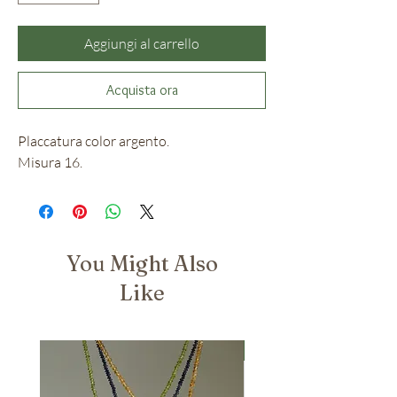
Aggiungi al carrello
Acquista ora
Placcatura color argento.
Misura 16.
You Might Also
Like
Nuovo Arrivo