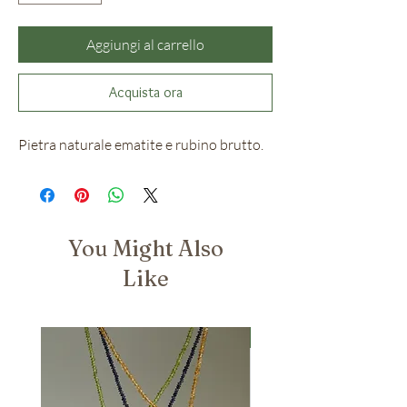
Aggiungi al carrello
Acquista ora
Pietra naturale ematite e rubino brutto.
You Might Also
Like
Nuovo Arrivo