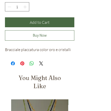
Add to Cart
Buy Now
Bracciale placcatura color oro e cristalli
You Might Also
Like
Nuovo Arrivo