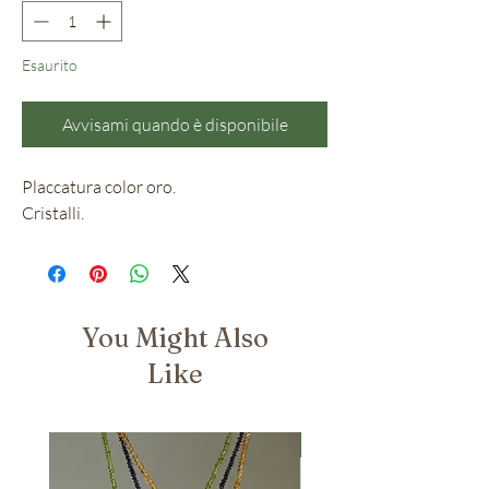
Esaurito
Avvisami quando è disponibile
Placcatura color oro.
Cristalli.
You Might Also
Like
Nuovo Arrivo