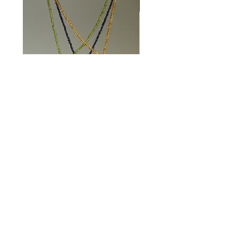
Nuovo Arrivo
Collana Gioia citrino e occhio di
Collana Minas Gerais
tigre
Prezzo
180,00 CHF
Prezzo
120,00 CHF
degrandi@bluewin.ch