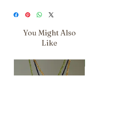
You Might Also
Like
Nuovo Arrivo